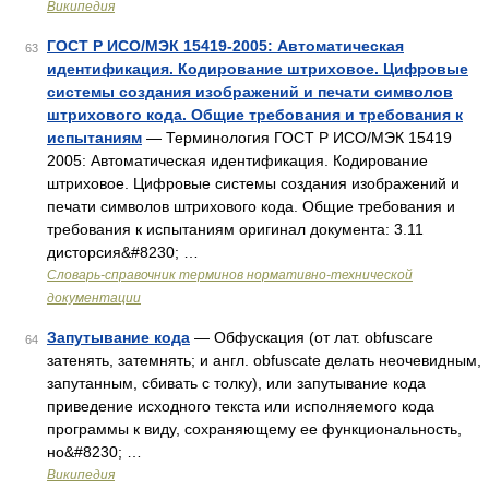
Википедия
ГОСТ Р ИСО/МЭК 15419-2005: Автоматическая
63
идентификация. Кодирование штриховое. Цифровые
системы создания изображений и печати символов
штрихового кода. Общие требования и требования к
испытаниям
— Терминология ГОСТ Р ИСО/МЭК 15419
2005: Автоматическая идентификация. Кодирование
штриховое. Цифровые системы создания изображений и
печати символов штрихового кода. Общие требования и
требования к испытаниям оригинал документа: 3.11
дисторсия&#8230; …
Словарь-справочник терминов нормативно-технической
документации
Запутывание кода
— Обфускация (от лат. obfuscare
64
затенять, затемнять; и англ. obfuscate делать неочевидным,
запутанным, сбивать с толку), или запутывание кода
приведение исходного текста или исполняемого кода
программы к виду, сохраняющему ее функциональность,
но&#8230; …
Википедия