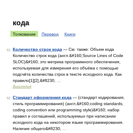
кода
Толкование
Перевод
Книги
Количество строк кода
— См. также: Объем кода
61
Количество строк кода (англ.&#160;Source Lines of Code
SLOC)&#160; это метрика программного обеспечения,
используемая для измерения его объёма с помощью
подсчёта количества строк в тексте исходного кода. Как
правило[1][2],&#8230; …
Википедия
Стандарт оформления кода
— (стандарт кодирования,
62
стиль программирования) (англ.&#160;coding standards,
coding convention или programming style)&#160; набор
правил и соглашений, используемых при написании
исходного кода на некотором языке программирования.
Наличие общего&#8230; …