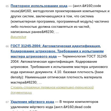
Повторное использование кода
— (англ.&#160;code
65
reuse)&#160; методология проектирования компьютерных и
других систем, заключающаяся в том, что система
(компьютерная программа, программный модуль) частично
либо полностью должна составляться из частей,
написанных ранее&#8230; …
Википедия
ГОСТ 31245-2004: Автоматическая идентификация.
66
Кодирование штриховое. Требования к испытаниям
мастера штрихового кода
— Терминология ГОСТ 31245
2004: Автоматическая идентификация. Кодирование
штриховое. Требования к испытаниям мастера штрихового
кода оригинал документа: 4.10. базовая плотность (base
density): Наименьшая оптическая плотность материала
мастера&#8230; …
Словарь-справочник терминов нормативно-технической
документации
Удаление мёртвого кода
— В теории компиляторов
67
удалением мёртвого кода (англ.&#160;dead code