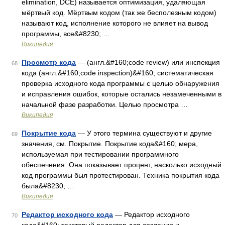
elimination, DCE) называется оптимизация, удаляющая
мёртвый код. Мёртвым кодом (так же бесполезным кодом)
называют код, исполнение которого не влияет на вывод
программы, все&#8230; …
Википедия
Просмотр кода
— (англ.&#160;code review) или инспекция
68
кода (англ.&#160;code inspection)&#160; систематическая
проверка исходного кода программы с целью обнаружения
и исправления ошибок, которые остались незамеченными в
начальной фазе разработки. Целью просмотра …
Википедия
Покрытие кода
— У этого термина существуют и другие
69
значения, см. Покрытие. Покрытие кода&#160; мера,
используемая при тестировании программного
обеспечения. Она показывает процент, насколько исходный
код программы был протестирован. Техника покрытия кода
была&#8230; …
Википедия
Редактор исходного кода
— Редактор исходного
70