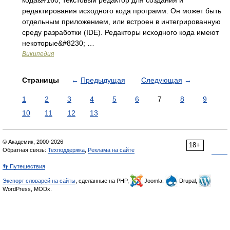
кода&#160; текстовый редактор для создания и
редактирования исходного кода программ. Он может быть
отдельным приложением, или встроен в интегрированную
среду разработки (IDE). Редакторы исходного кода имеют
некоторые&#8230; …
Википедия
Страницы
←
Предыдущая
Следующая
→
1
2
3
4
5
6
7
8
9
10
11
12
13
© Академик, 2000-2026
18+
Обратная связь:
Техподдержка
,
Реклама на сайте
👣 Путешествия
Экспорт словарей на сайты
, сделанные на PHP,
Joomla,
Drupal,
WordPress, MODx.